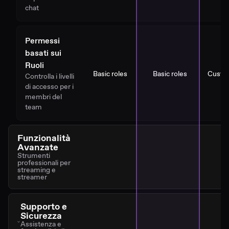
chat
Permessi
basati sui
Ruoli
Basic roles
Basic roles
Custo
Controlla i livelli
di accesso per i
membri del
team
Funzionalità
Avanzate
Strumenti
professionali per
streaming e
streamer
Supporto e
Sicurezza
Assistenza e