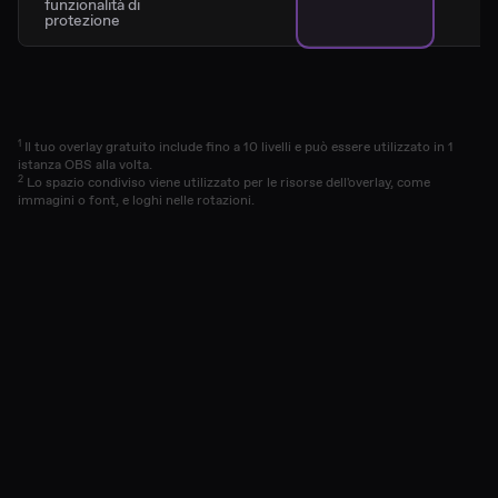
funzionalità di
protezione
1
Il tuo overlay gratuito include fino a 10 livelli e può essere utilizzato in 1
istanza OBS alla volta.
2
Lo spazio condiviso viene utilizzato per le risorse dell'overlay, come
immagini o font, e loghi nelle rotazioni.