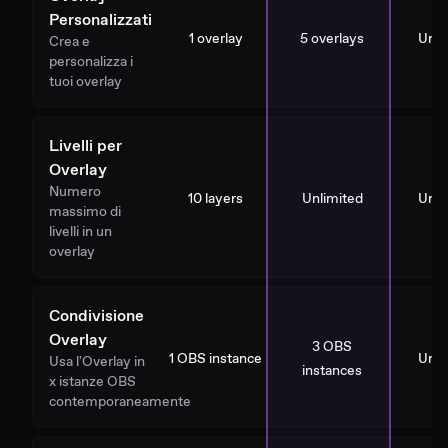
Personalizzati
1 overlay
5 overlays
Unli
Crea e
personalizza i
tuoi overlay
Livelli per
Overlay
Numero
10 layers
Unlimited
Unli
massimo di
livelli in un
overlay
Condivisione
Overlay
3 OBS
1 OBS instance
Unli
Usa l'Overlay in
instances
x istanze OBS
contemporaneamente