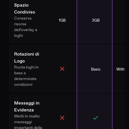
Spazio
Condiviso
Conserva
1GB
3GB
1
risorse
dell'overlay e
loghi
Rotazioni di
Logo
Ruota loghi in
Basic
With St
base a
determinate
condizioni
Messaggi in
Evidenza
Metti in risalto
messaggi
importanti della