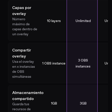
Capas por
overlay
Número
10 layers
Unlimited
Unli
máximo de
capas dentro de
un overlay
Compartir
overlay
3 OBS
Usa el overlay
1 OBS instance
Unli
instances
en x instancias
de OBS
simultáneas
Almacenamiento
compartido
1GB
3GB
1
Guarda tus
recursos de