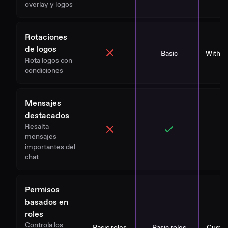
overlay y logos
Rotaciones
de logos
Basic
With St
Rota logos con
condiciones
Mensajes
destacados
Resalta
mensajes
importantes del
chat
Permisos
basados en
roles
Controla los
Basic roles
Basic roles
Custo