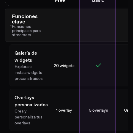
Free
Basic
Funciones
clave
Funciones
principales para
streamers
Galería de
widgets
20 widgets
Explora e
instala widgets
preconstruidos
Overlays
personalizados
1 overlay
5 overlays
Unli
Crea y
personaliza tus
overlays