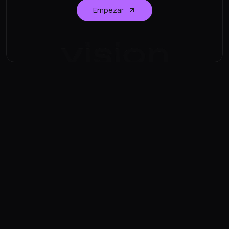
Empezar
LLAMADAS Y COMPARTIR PANTALLA
Tus invitados, directamente en el
overlay
Invita a otras personas a compartir su cámara o pantalla
directamente en tu overlay. Sin herramientas externas,
solo envía un enlace y estarán dentro.