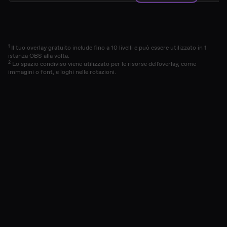
1
Il tuo overlay gratuito include fino a 10 livelli e può essere utilizzato in 1
istanza OBS alla volta.
2
Lo spazio condiviso viene utilizzato per le risorse dell'overlay, come
immagini o font, e loghi nelle rotazioni.