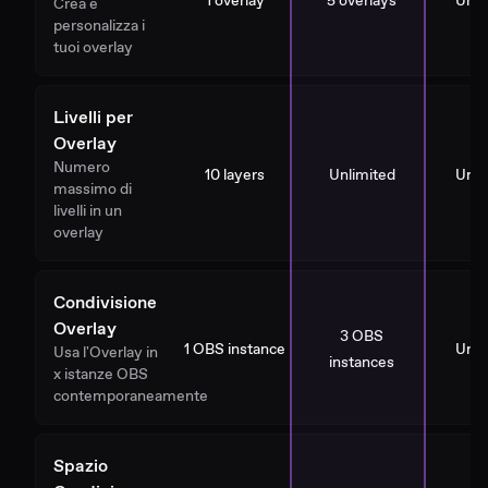
1 overlay
5 overlays
Unli
Crea e
personalizza i
tuoi overlay
Livelli per
Overlay
Numero
10 layers
Unlimited
Unli
massimo di
livelli in un
overlay
Condivisione
Overlay
3 OBS
1 OBS instance
Unli
Usa l'Overlay in
instances
x istanze OBS
contemporaneamente
Spazio