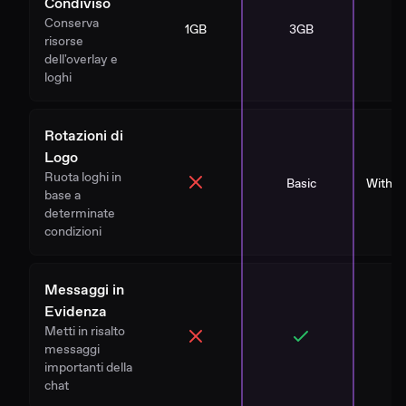
Condiviso
Conserva
1GB
3GB
1
risorse
dell'overlay e
loghi
Rotazioni di
Logo
Ruota loghi in
Basic
With St
base a
determinate
condizioni
Messaggi in
Evidenza
Metti in risalto
messaggi
importanti della
chat