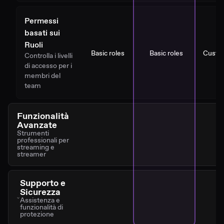
Permessi
basati sui
Ruoli
Basic roles
Basic roles
Custo
Controlla i livelli
di accesso per i
membri del
team
Funzionalità
Avanzate
Strumenti
professionali per
streaming e
streamer
Supporto e
Sicurezza
Assistenza e
funzionalità di
protezione