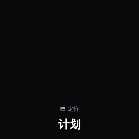
GHGuessr Cup
BastiGHG
定价
计划