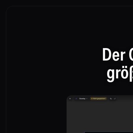
Der 
grö