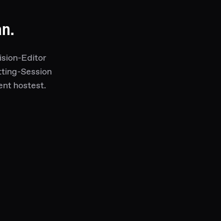
n.
ision-Editor
tting-Session
ent hostest.