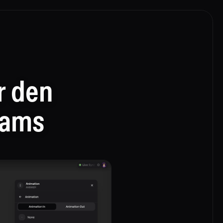
r den
eams