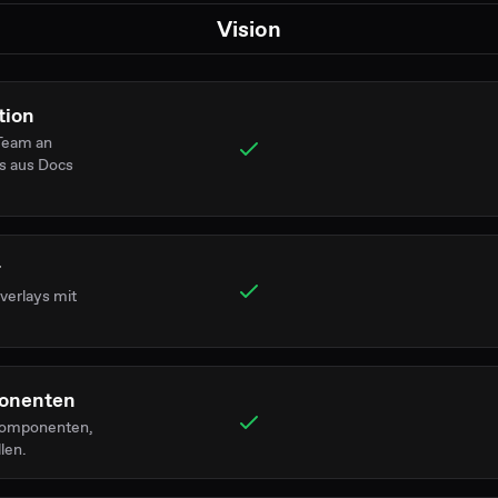
Vision
tion
 Team an
s aus Docs
r
verlays mit
onenten
Komponenten,
len.