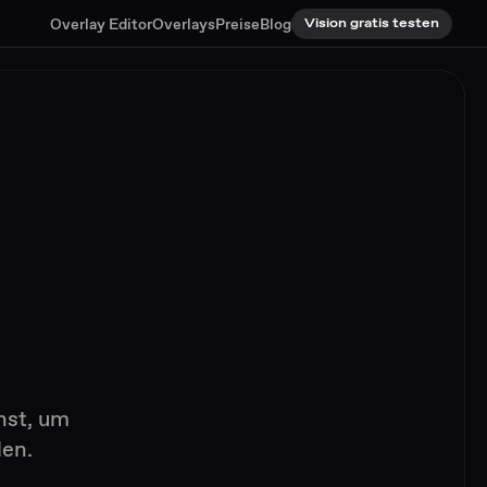
Overlay Editor
Overlays
Preise
Blog
Vision gratis testen
hst, um
len.