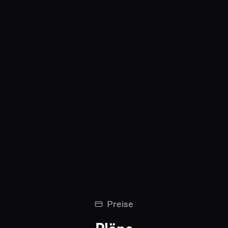
GHGuessr Cup
BastiGHG
Preise