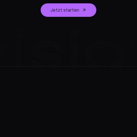
Jetzt starten
Film
edes